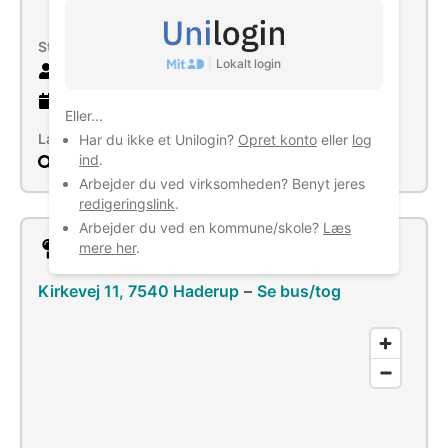
aktiviteter
Størrelse
|
Lokalt login
10 ansatte
27 år
gammel virksomhed
Eller...
Læs mere
Har du ikke et Unilogin?
Opret konto
eller
log
ind
.
Søg
Arbejder du ved virksomheden? Benyt jeres
redigeringslink
.
Arbejder du ved en kommune/skole?
Læs
Lokation
mere her
.
Kirkevej 11, 7540 Haderup
–
Se bus/tog