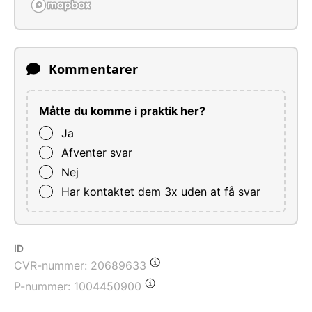
Kommentarer
Måtte du komme i praktik her?
Ja
Afventer svar
Nej
Har kontaktet dem 3x uden at få svar
ID
CVR-nummer:
20689633
P-nummer:
1004450900