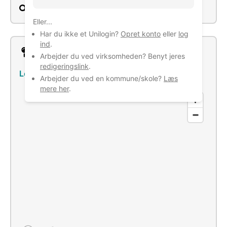
Søg
Eller...
Har du ikke et Unilogin?
Opret konto
eller
log
ind
.
Lokation
Arbejder du ved virksomheden? Benyt jeres
redigeringslink
.
Lourupvej 8, 6690 Gørding
–
Se bus/tog
Arbejder du ved en kommune/skole?
Læs
mere her
.