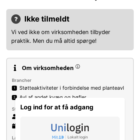
Ikke tilmeldt
Vi ved ikke om virksomheden tilbyder
praktik. Men du må altid spørge!
Om virksomheden
Brancher
Støtteaktiviteter i forbindelse med planteavl
1
Avl af andet kvæg og bøfler
2
Log ind for at få adgang
Størrelse
11 ansatte
28 år
gammel virksomhed
|
Lokalt login
Læs mere