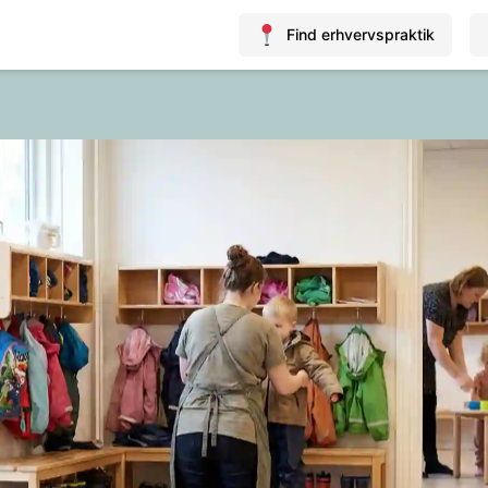
Find erhvervspraktik