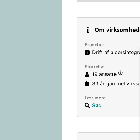
Om virksomhed
Brancher
Drift af aldersintegr
1
Størrelse
19 ansatte
33 år
gammel virks
Læs mere
Søg