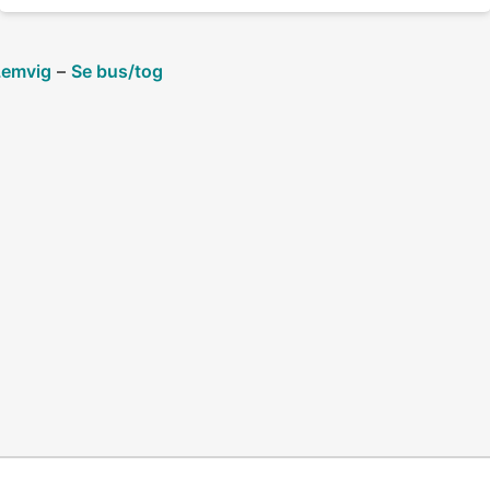
Lemvig
–
Se bus/tog