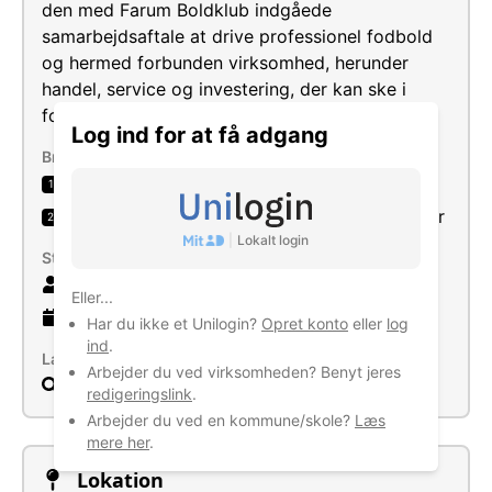
den med Farum Boldklub indgåede
samarbejdsaftale at drive professionel fodbold
og hermed forbunden virksomhed, herunder
handel, service og investering, der kan ske i
forening med professionel fodbold.
Log ind for at få adgang
Brancher
Drift af sportsklubber
1
Udskænkning af ikke-alkoholiske drikkevarer
2
|
Lokalt login
Størrelse
406 ansatte
Eller...
27 år
gammel virksomhed
Har du ikke et Unilogin?
Opret konto
eller
log
ind
.
Læs mere
Arbejder du ved virksomheden? Benyt jeres
Søg
redigeringslink
.
Arbejder du ved en kommune/skole?
Læs
mere her
.
Lokation