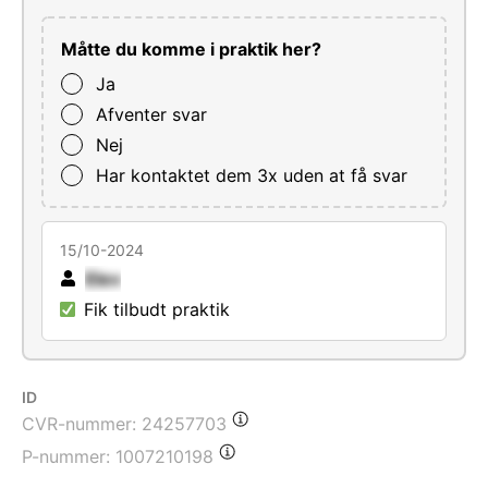
Måtte du komme i praktik her?
Ja
Afventer svar
Nej
Har kontaktet dem 3x uden at få svar
15/10-2024
Elev
Fik tilbudt praktik
ID
CVR-nummer:
24257703
P-nummer:
1007210198