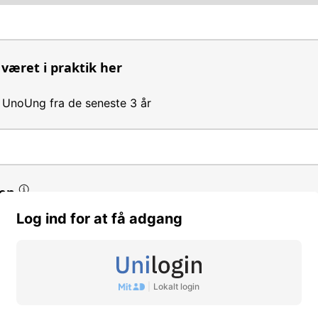
 været i praktik her
ra UnoUng fra de seneste 3 år
en
Log ind for at få adgang
 drive handel og industri
|
Lokalt login
rvsejendomme