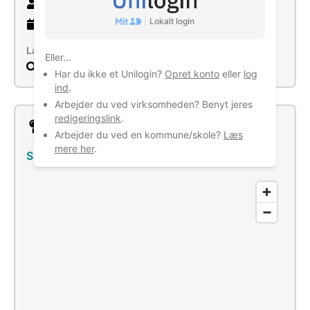
7 ansatte
|
Lokalt login
45 år
gammel virksomhed
Læs mere
Eller...
Søg
Har du ikke et Unilogin?
Opret konto
eller
log
ind
.
Arbejder du ved virksomheden? Benyt jeres
redigeringslink
.
Lokation
Arbejder du ved en kommune/skole?
Læs
mere her
.
Sneumvej 60, 6731 Tjæreborg
–
Se bus/tog