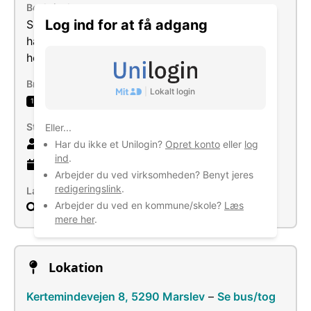
Beskrivelse
Log ind for at få adgang
Selskabets formål er at drive virksomhed med
handel og service, samt enhver i forbindelse
hermed stående virksomhed.
Brancher
|
Lokalt login
Bogføring og revision: skatterådgivning
1
Størrelse
Eller...
2 ansatte
Har du ikke et Unilogin?
Opret konto
eller
log
ind
.
9 år
gammel virksomhed
Arbejder du ved virksomheden? Benyt jeres
redigeringslink
.
Læs mere
Arbejder du ved en kommune/skole?
Læs
Søg
mere her
.
Lokation
Kertemindevejen 8, 5290 Marslev
–
Se bus/tog