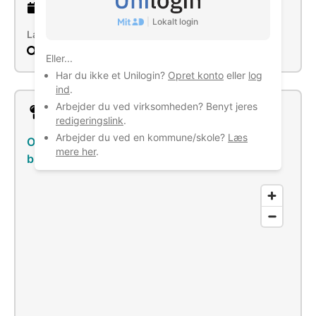
3 år
gammel virksomhed
|
Lokalt login
Læs mere
Søg
Eller...
Har du ikke et Unilogin?
Opret konto
eller
log
ind
.
Arbejder du ved virksomheden? Benyt jeres
Lokation
redigeringslink
.
Arbejder du ved en kommune/skole?
Læs
Ogstrupgårdsvej 13, 8530 Hjortshøj
–
Se
mere her
.
bus/tog