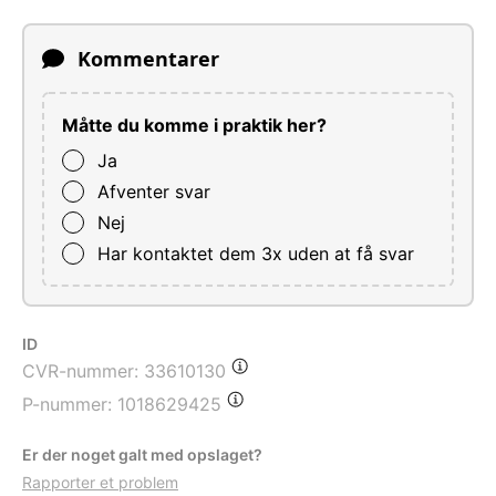
Kommentarer
Måtte du komme i praktik her?
Ja
Afventer svar
Nej
Har kontaktet dem 3x uden at få svar
ID
CVR-nummer:
33610130
P-nummer:
1018629425
Er der noget galt med opslaget?
Rapporter et problem