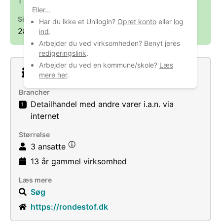
1
Eller...
Sidst opdateret
Har du ikke et Unilogin?
Opret konto
eller
log
28. aug. 2025
ind
.
Arbejder du ved virksomheden? Benyt jeres
redigeringslink
.
Arbejder du ved en kommune/skole?
Læs
Om virksomheden
mere her
.
Brancher
Detailhandel med andre varer i.a.n. via
1
internet
Størrelse
3 ansatte
13 år
gammel virksomhed
Læs mere
Søg
https://rondestof.dk