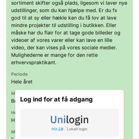
sortiment skifter også plads, ligesom vi laver nye
udstillinger, som du kan hjælpe med. Er du fx
god til at sy eller hækle kan du få lov at lave
mindre projekter til udstilling i butikken. Eller
måske har du flair for at tage gode billeder og
videoer af vores varer eller kan lave en lille
video, der kan vises på vores sociale medier.
Mulighederne er mange for den rette
erhvervspraktikant.
Periode
Hele året
Mødetider
Log ind for at få adgang
Butikken er åben i tidsrummet 10-17.30
Husk
Husk madpakke og mød til tiden.
|
Lokalt login
Max antal praktikanter ad gangen