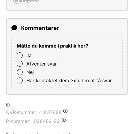
Kommentarer
Måtte du komme i praktik her?
Ja
Afventer svar
Nej
Har kontaktet dem 3x uden at få svar
ID
CVR-nummer:
41837888
P-nummer:
1026462122