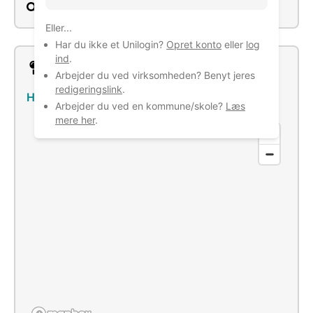
Søg
Eller...
Har du ikke et Unilogin?
Opret konto
eller
log
ind
.
Lokation
Arbejder du ved virksomheden? Benyt jeres
redigeringslink
.
Hessellundvej 16, 6690 Gørding
–
Se bus/tog
Arbejder du ved en kommune/skole?
Læs
mere her
.