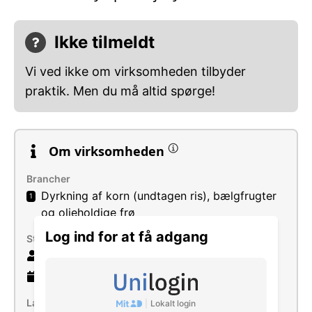
Ikke tilmeldt
Vi ved ikke om virksomheden tilbyder
praktik. Men du må altid spørge!
Om virksomheden
Brancher
Dyrkning af korn (undtagen ris), bælgfrugter
1
og olieholdige frø
Log ind for at få adgang
Størrelse
5 ansatte
6 år
gammel virksomhed
Læs mere
|
Lokalt login