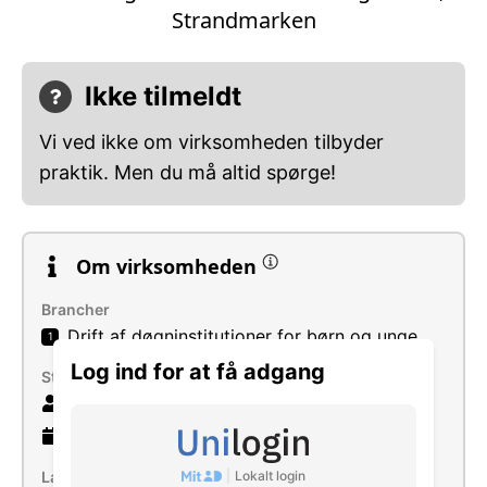
Strandmarken
Ikke tilmeldt
Vi ved ikke om virksomheden tilbyder
praktik. Men du må altid spørge!
Om virksomheden
Brancher
Drift af døgninstitutioner for børn og unge
1
Log ind for at få adgang
Størrelse
21 ansatte
14 år
gammel virksomhed
|
Lokalt login
Læs mere