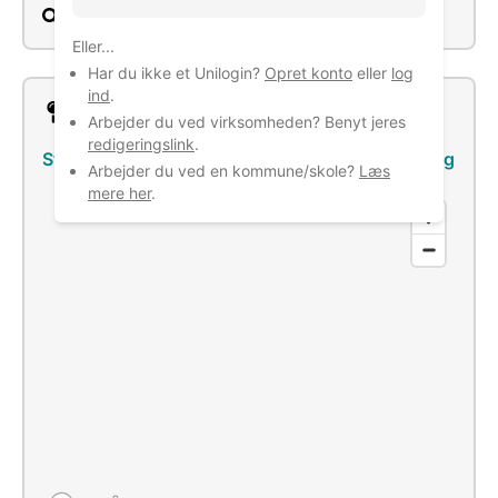
Søg
Eller...
Har du ikke et Unilogin?
Opret konto
eller
log
ind
.
Lokation
Arbejder du ved virksomheden? Benyt jeres
redigeringslink
.
Strandmarken 49, 2690 Karlslunde
–
Se bus/tog
Arbejder du ved en kommune/skole?
Læs
mere her
.