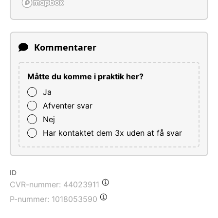
Kommentarer
Måtte du komme i praktik her?
Ja
Afventer svar
Nej
Har kontaktet dem 3x uden at få svar
ID
CVR-nummer:
44023911
P-nummer:
1018053590