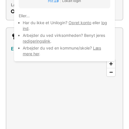
|
Lokalt login
Læs mere
Søg
Eller...
Har du ikke et Unilogin?
Opret konto
eller
log
ind
.
Arbejder du ved virksomheden? Benyt jeres
Lokation
redigeringslink
.
Arbejder du ved en kommune/skole?
Læs
Elkærvej 141, 9381 Sulsted
–
Se bus/tog
mere her
.