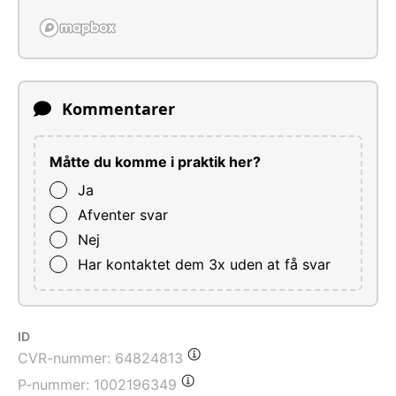
Kommentarer
Måtte du komme i praktik her?
Ja
Afventer svar
Nej
Har kontaktet dem 3x uden at få svar
ID
CVR-nummer:
64824813
P-nummer:
1002196349