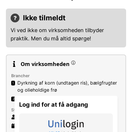
Ikke tilmeldt
Vi ved ikke om virksomheden tilbyder
praktik. Men du må altid spørge!
Om virksomheden
Brancher
Dyrkning af korn (undtagen ris), bælgfrugter
1
og olieholdige frø
Produktion af elektricitet
2
Log ind for at få adgang
Størrelse
4 ansatte
46 år
gammel virksomhed