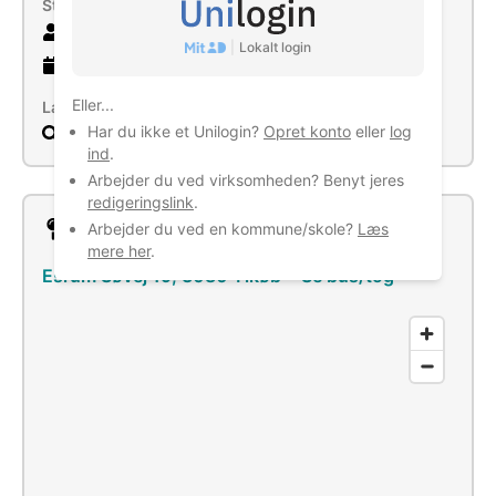
Størrelse
3 ansatte
|
Lokalt login
4 år
gammel virksomhed
Eller...
Læs mere
Har du ikke et Unilogin?
Opret konto
eller
log
Søg
ind
.
Arbejder du ved virksomheden? Benyt jeres
redigeringslink
.
Lokation
Arbejder du ved en kommune/skole?
Læs
mere her
.
Esrum Søvej 19, 3080 Tikøb
–
Se bus/tog