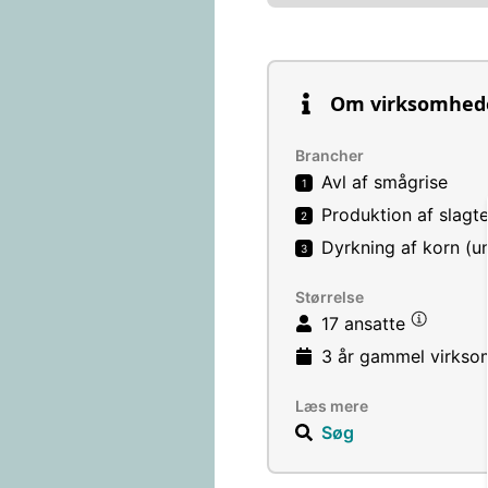
Om virksomhed
Brancher
Avl af smågrise
1
Produktion af slagt
2
Dyrkning af korn (un
3
Størrelse
17 ansatte
3 år
gammel virkso
Læs mere
Søg