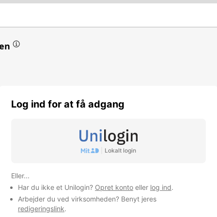
en
esvin
Log ind for at få adgang
dtagen ris), bælgfrugter og olieholdige frø
|
Lokalt login
mhed
Eller...
Har du ikke et Unilogin?
Opret konto
eller
log ind
.
Arbejder du ved virksomheden? Benyt jeres
redigeringslink
.