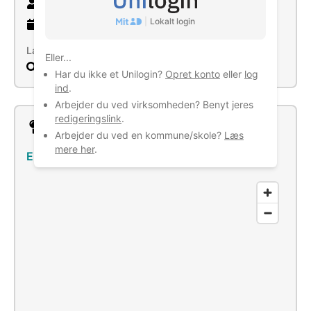
3 ansatte
|
Lokalt login
3 år
gammel virksomhed
Læs mere
Eller...
Søg
Har du ikke et Unilogin?
Opret konto
eller
log
ind
.
Arbejder du ved virksomheden? Benyt jeres
redigeringslink
.
Lokation
Arbejder du ved en kommune/skole?
Læs
mere her
.
Engvangen 5, 8732 Hovedgård
–
Se bus/tog