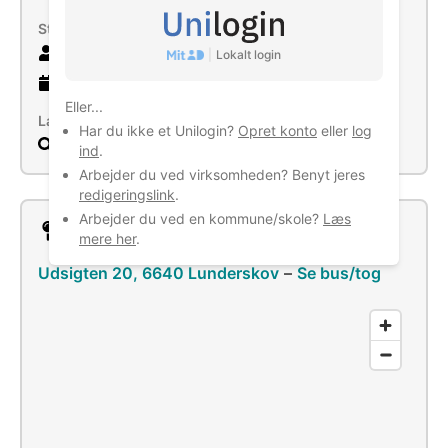
Størrelse
8 ansatte
|
Lokalt login
11 år
gammel virksomhed
Eller...
Læs mere
Har du ikke et Unilogin?
Opret konto
eller
log
Søg
ind
.
Arbejder du ved virksomheden? Benyt jeres
redigeringslink
.
Arbejder du ved en kommune/skole?
Læs
Lokation
mere her
.
Udsigten 20, 6640 Lunderskov
–
Se bus/tog