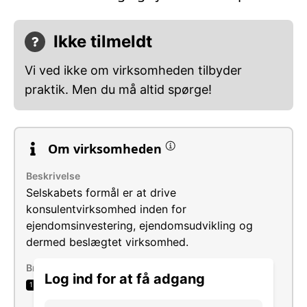
Ikke tilmeldt
Vi ved ikke om virksomheden tilbyder
praktik. Men du må altid spørge!
Om virksomheden
Beskrivelse
Selskabets formål er at drive
konsulentvirksomhed inden for
ejendomsinvestering, ejendomsudvikling og
dermed beslægtet virksomhed.
Brancher
Log ind for at få adgang
Administration af fast ejendom på
1
kontraktbasis