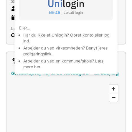
Størrelse
7 ansatte
|
Lokalt login
2 år
gammel virksomhed
Eller...
Læs mere
Har du ikke et Unilogin?
Opret konto
eller
log
Søg
ind
.
Arbejder du ved virksomheden? Benyt jeres
redigeringslink
.
Lokation
Arbejder du ved en kommune/skole?
Læs
mere her
.
Gl Kattrupvej 40, 8732 Hovedgård
–
Se bus/tog