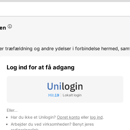
en
er træfældning og andre ydelser i forbindelse hermed, sa
Log ind for at få adgang
 forbindelse med skovbrug
|
Lokalt login
mhed
Eller...
Har du ikke et Unilogin?
Opret konto
eller
log ind
.
Arbejder du ved virksomheden? Benyt jeres
redigeringslink
.