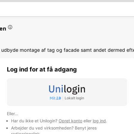
en
t udbyde montage af tag og facade samt andet dermed efte
Log ind for at få adgang
snedkeraktiviteter
|
Lokalt login
mhed
Eller...
Har du ikke et Unilogin?
Opret konto
eller
log ind
.
Arbejder du ved virksomheden? Benyt jeres
redigeringslink
.