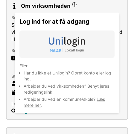
Om virksomheden
Beskrivelse
Log ind for at få adgang
Selskabets formål er at drive
virksomhedsrådgivning, samt enhver virksomhed
i hermed stående forbindelse.
|
Lokalt login
Brancher
Virksomhedsrådgivning og anden
1
ledelsesrådgivning
Eller...
Har du ikke et Unilogin?
Opret konto
eller
log
Størrelse
ind
.
1 ansatte
Arbejder du ved virksomheden? Benyt jeres
redigeringslink
.
2 år
gammel virksomhed
Arbejder du ved en kommune/skole?
Læs
Læs mere
mere her
.
Søg