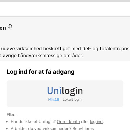
en
t udøve virksomhed beskæftiget med del- og totalentrepri
t øvrige håndværksmæssige områder.
Log ind for at få adgang
snedkeraktiviteter
|
Lokalt login
mhed
Eller...
Har du ikke et Unilogin?
Opret konto
eller
log ind
.
Arbejder du ved virksomheden? Benyt jeres