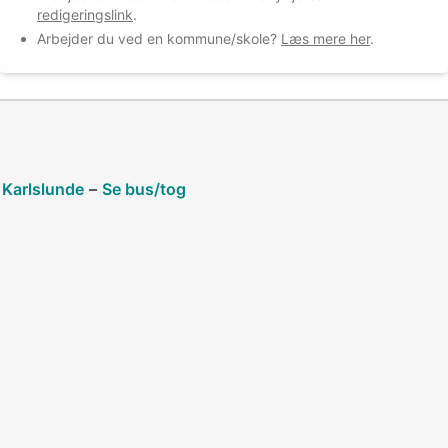
k
redigeringslink
.
Arbejder du ved en kommune/skole?
Læs mere her
.
 Karlslunde
–
Se bus/tog