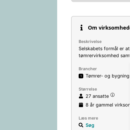
Om virksomhed
Beskrivelse
Selskabets formål er a
tømrervirksomhed sam
Brancher
Tømrer- og bygnings
1
Størrelse
27 ansatte
8 år
gammel virkso
Læs mere
Søg