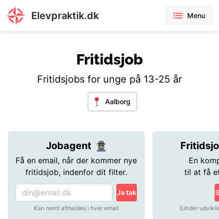
Elevpraktik.dk
Menu
Fritidsjob
Fritidsjobs for unge på 13-25 år
Aalborg
Jobagent
Fritidsj
Få en email, når der kommer nye
En komp
fritidsjob, indenfor dit filter.
til at få e
Ja tak
S
Kan nemt afmeldes i hver email
(Under udvikli