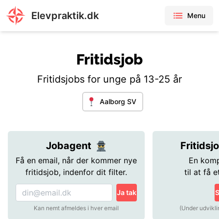
Elevpraktik.dk
Menu
Fritidsjob
Fritidsjobs for unge på 13-25 år
Aalborg SV
Jobagent
Fritidsj
Få en email, når der kommer nye
En komp
fritidsjob, indenfor dit filter.
til at få e
Ja tak
S
Kan nemt afmeldes i hver email
(Under udvikli