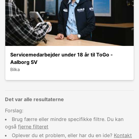
Servicemedarbejder under 18 år til ToGo -
Aalborg SV
Bilka
Det var alle resultaterne
Forslag:
Brug færre eller mindre specifikke filtre. Du kan
også
fjerne filteret
Oplever du et problem, eller har du en ide?
Kontakt