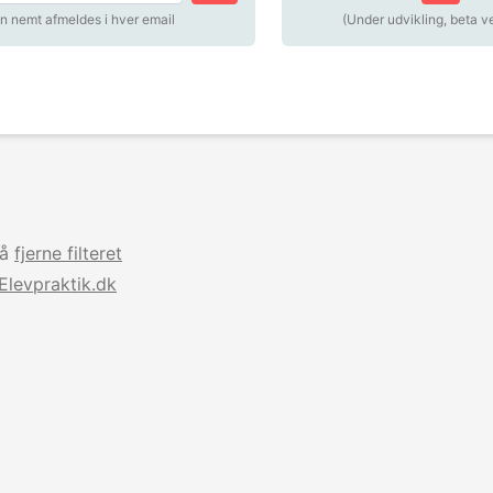
n nemt afmeldes i hver email
(Under udvikling, beta v
så
fjerne filteret
Elevpraktik.dk