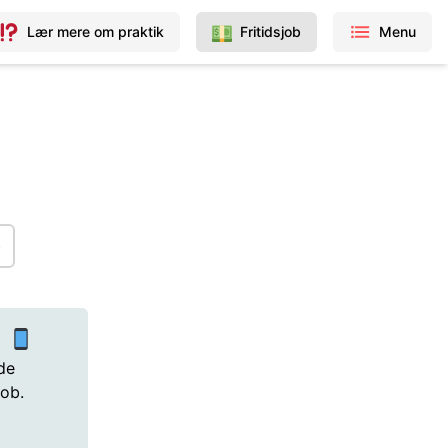
Lær mere om praktik
Fritidsjob
Menu
p
p
de
job.