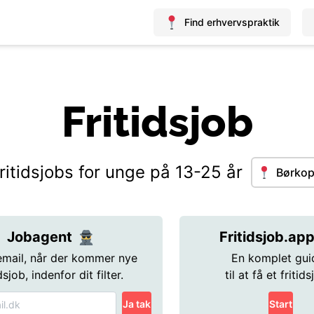
Find erhvervspraktik
Fritidsjob
ritidsjobs for unge på 13-25 år
Børko
Jobagent
Fritidsjob.ap
email, når der kommer nye
En komplet gui
idsjob, indenfor dit filter.
til at få et fritids
Ja tak
Start