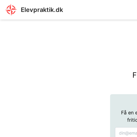
Elevpraktik.dk
F
Få en 
frit