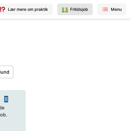
Lær mere om praktik
Fritidsjob
Menu
lund
p
de
job.