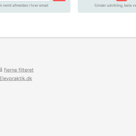
n nemt afmeldes i hver email
(Under udvikling, beta v
så
fjerne filteret
Elevpraktik.dk