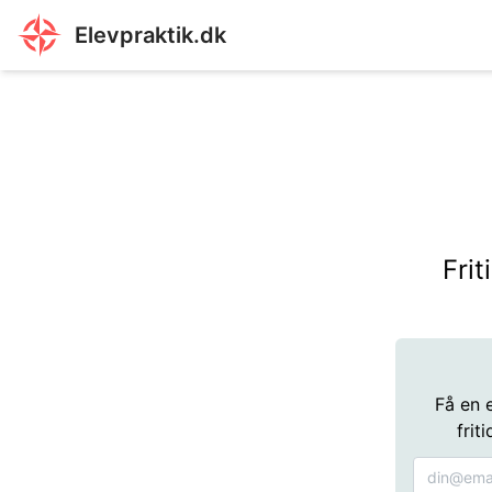
Elevpraktik.dk
Frit
Få en 
frit