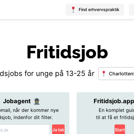
Find erhvervspraktik
Fritidsjob
idsjobs for unge på 13-25 år
Charlotten
Jobagent
Fritidsjob.ap
email, når der kommer nye
En komplet gui
idsjob, indenfor dit filter.
til at få et fritids
Ja tak
Start