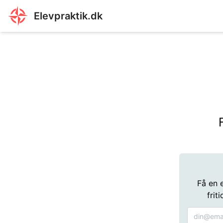
Elevpraktik.dk
Få en 
frit