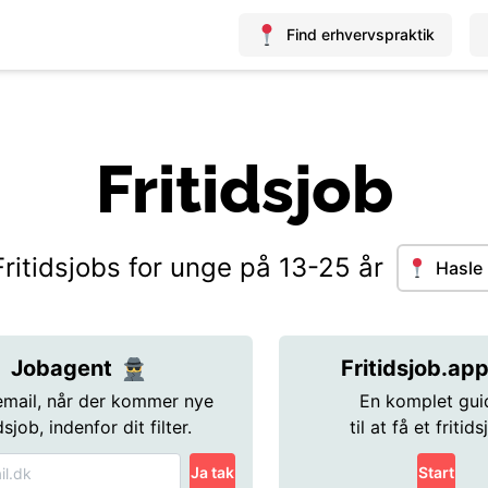
Find erhvervspraktik
Fritidsjob
Fritidsjobs for unge på 13-25 år
Hasle
Jobagent
Fritidsjob.ap
email, når der kommer nye
En komplet gui
idsjob, indenfor dit filter.
til at få et fritids
Ja tak
Start