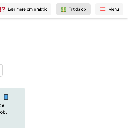
Lær mere om praktik
Fritidsjob
Menu
p
de
job.