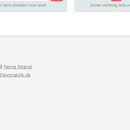
n nemt afmeldes i hver email
(Under udvikling, beta v
så
fjerne filteret
Elevpraktik.dk