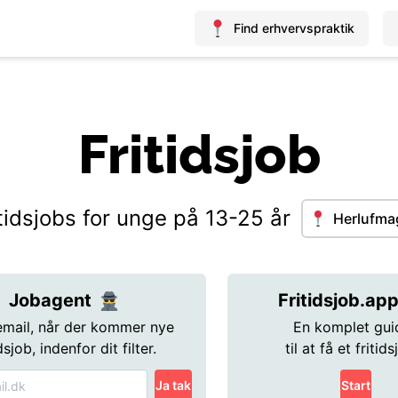
Find erhvervspraktik
Fritidsjob
tidsjobs for unge på 13-25 år
Herlufma
Jobagent
Fritidsjob.ap
email, når der kommer nye
En komplet gui
idsjob, indenfor dit filter.
til at få et fritids
Ja tak
Start