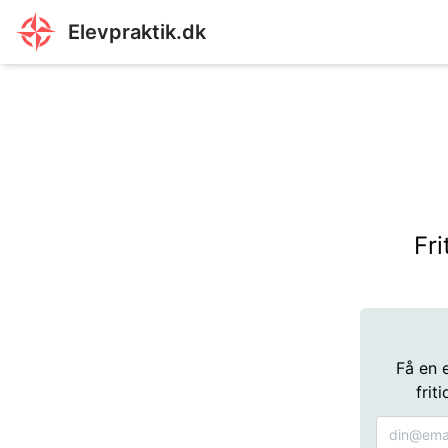
Elevpraktik.dk
Fri
Få en 
frit