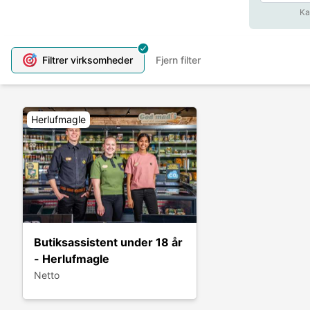
Ka
Filtrer
virksomheder
Fjern filter
Herlufmagle
Butiksassistent under 18 år
- Herlufmagle
Netto