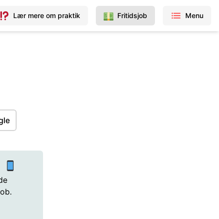
Lær mere om praktik
Fritidsjob
Menu
gle
p
de
job.