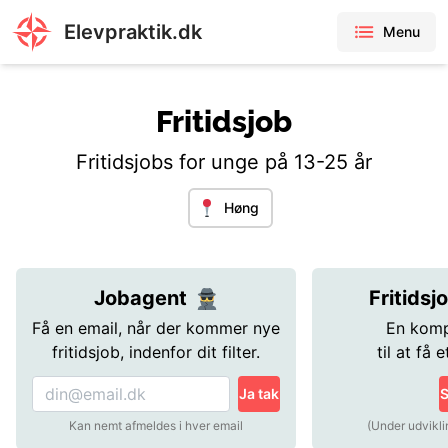
Elevpraktik.dk
Menu
Fritidsjob
Fritidsjobs for unge på 13-25 år
Høng
Jobagent
Fritidsj
Få en email, når der kommer nye
En komp
fritidsjob, indenfor dit filter.
til at få e
Ja tak
S
Kan nemt afmeldes i hver email
(Under udvikli