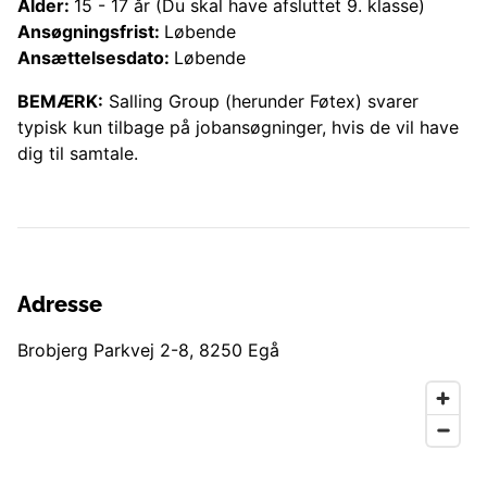
Alder:
15
-
17
år
(Du skal have afsluttet 9. klasse)
Ansøgningsfrist:
Løbende
Ansættelsesdato:
Løbende
BEMÆRK:
Salling Group (herunder
Føtex
) svarer
typisk kun tilbage på jobansøgninger, hvis de vil have
dig til samtale.
Adresse
Brobjerg Parkvej 2-8
,
8250
Egå