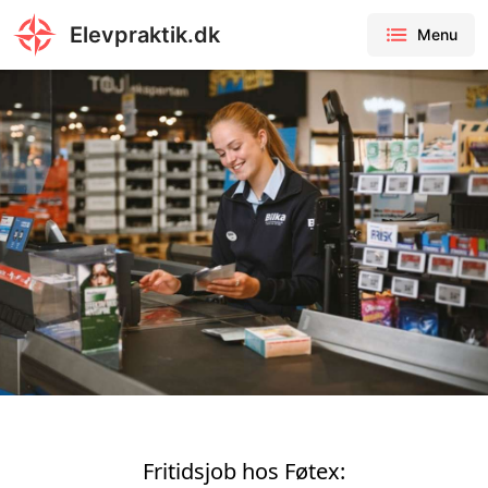
Elevpraktik.dk
Menu
Fritidsjob hos Føtex: