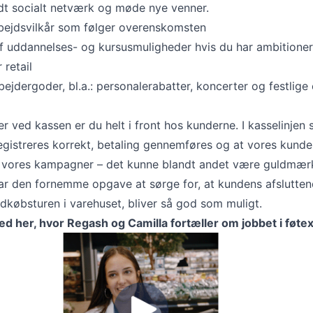
dt socialt netværk og møde nye venner.
bejdsvilkår som følger overenskomsten
f uddannelses- og kursusmuligheder hvis du har ambitione
 retail
ejdergoder, bl.a.: personalerabatter, koncerter og festlige 
ved kassen er du helt i front hos kunderne. I kasselinjen 
registreres korrekt, betaling gennemføres og at vores kunde
ores kampagner – det kunne blandt andet være guldmærke
ar den fornemme opgave at sørge for, at kundens afslutte
dkøbsturen i varehuset, bliver så god som muligt.
ed her, hvor Regash og Camilla fortæller om jobbet i føte