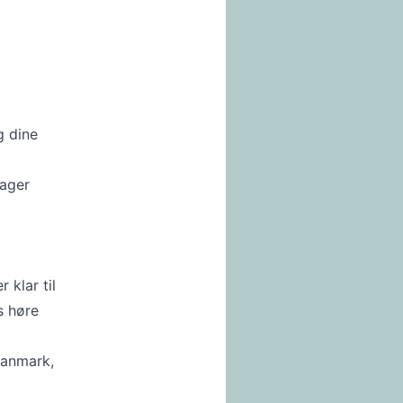
g dine
tager
 klar til
s høre
Danmark,