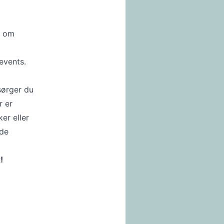
r om
events.
sørger du
r er
r eller
nde
x!