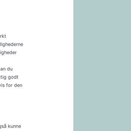
rkt
ulighederne
ligheder
kan du
gtig godt
vis for den
også kunne