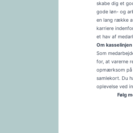
skabe dig et go
gode løn- og ar
en lang række a
karriere indenfor
et hav af medarb
Om kasselinjen
Som medarbejder 
for, at varerne 
opmærksom på v
samlekort. Du h
oplevelse ved in
Følg m