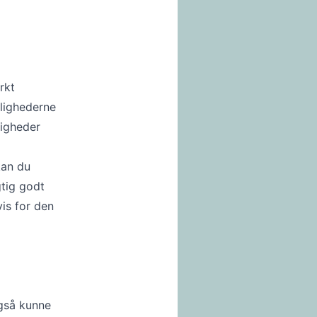
rkt
ulighederne
ligheder
kan du
gtig godt
vis for den
også kunne