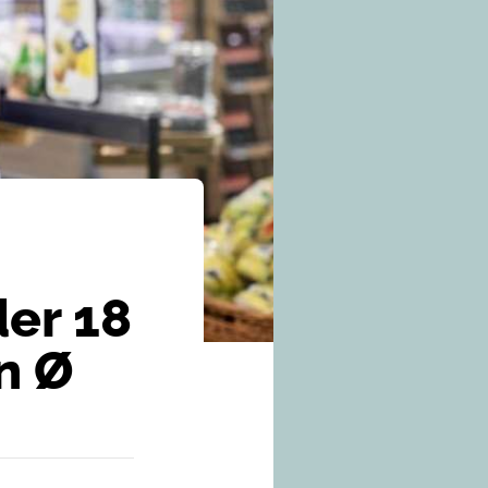
er 18
n Ø