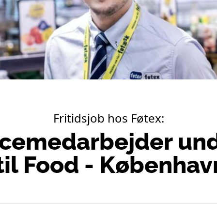
Fritidsjob hos Føtex:
icemedarbejder und
 til Food - Københav