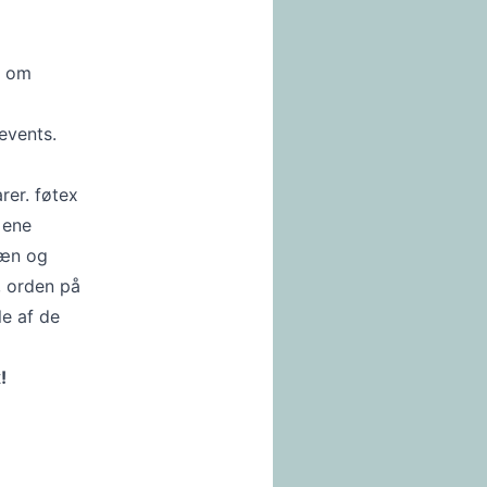
r om
events.
rer. føtex
 ene
pæn og
, orden på
le af de
x!