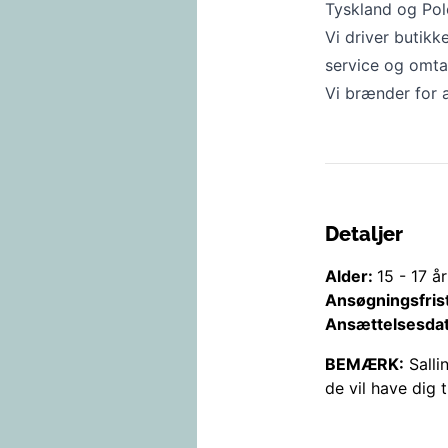
Tyskland og Pol
Vi driver butikk
service og omtan
Vi brænder for 
Detaljer
Alder:
15
-
17
år
Ansøgningsfris
Ansættelsesda
BEMÆRK:
Salli
de vil have dig t