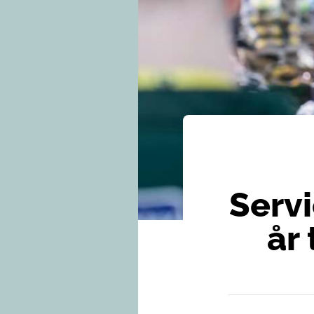
Serv
år