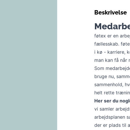
Beskrivelse
Medarbej
føtex er en arb
fællesskab. føt
i kø - karriere
man kan få når 
Som medarbejder
bruge nu, samme
sammenhold, hvor
helt rette træni
Her ser du nogle
vi samler arbej
arbejdsplanen s
der er plads til