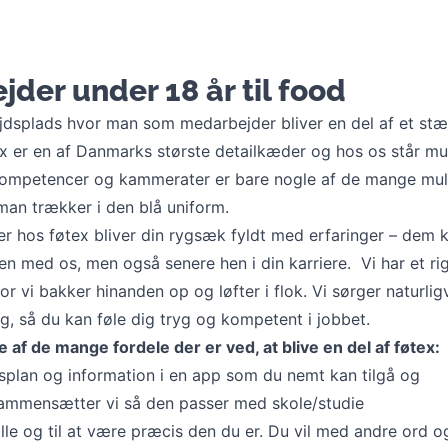
der under 18 år til food
ejdsplads hvor man som medarbejder bliver en del af et stæ
ex er en af Danmarks største detailkæder og hos os står m
, kompetencer og kammerater er bare nogle af de mange mu
man trækker i den blå uniform.
 hos føtex bliver din rygsæk fyldt med erfaringer – dem 
n med os, men også senere hen i din karriere. Vi har et ri
 vi bakker hinanden op og løfter i flok. Vi sørger naturlig
ng, så du kan føle dig tryg og kompetent i jobbet.
 af de mange fordele der er ved, at blive en del af føtex:
dsplan og information i en app som du nemt kan tilgå og
ammensætter vi så den passer med skole/studie
 alle og til at være præcis den du er. Du vil med andre ord 