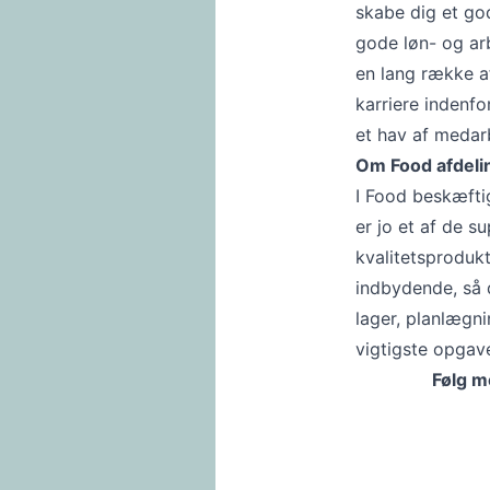
skabe dig et go
gode løn- og ar
en lang række a
karriere indenfor
et hav af medarb
Om Food afdeli
I Food beskæftig
er jo et af de 
kvalitetsprodukt
indbydende, så d
lager, planlægn
vigtigste opgav
Følg m