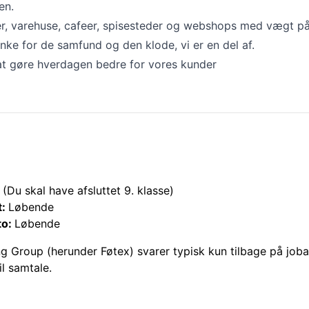
en.
er, varehuse, cafeer, spisesteder og webshops med vægt på 
ke for de samfund og den klode, vi er en del af.
at gøre hverdagen bedre for vores kunder
(Du skal have afsluttet 9. klasse)
t:
Løbende
to:
Løbende
ng Group (herunder
Føtex
) svarer typisk kun tilbage på job
il samtale.