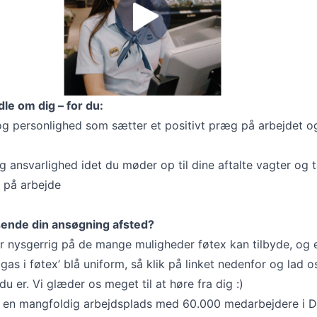
le om dig – for du:
og personlighed som sætter et positivt præg på arbejdet o
 og ansvarlighed idet du møder op til dine aftalte vagter og 
r på arbejde
t sende din ansøgning afsted?
r nysgerrig på de mange muligheder føtex kan tilbyde, og er
 gas i føtex’ blå uniform, så klik på linket nedenfor og lad o
 er. Vi glæder os meget til at høre fra dig :)
r en mangfoldig arbejdsplads med 60.000 medarbejdere i 