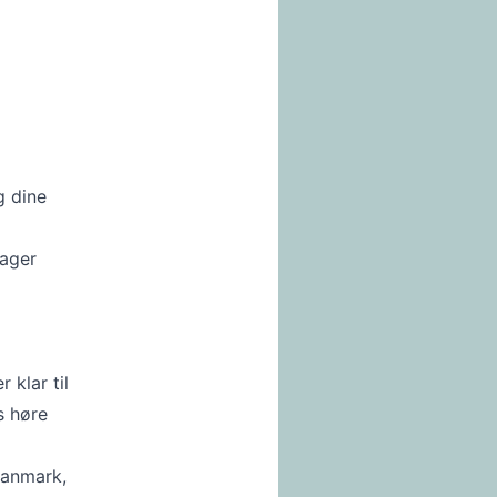
g dine
tager
 klar til
s høre
Danmark,