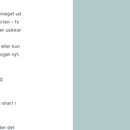
r meget ud
rten – fx
er usikker
 eller kun
noget nyt.
og
 snart i
der det