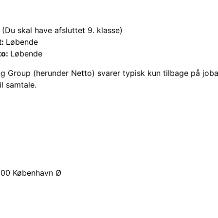
(Du skal have afsluttet 9. klasse)
t:
Løbende
to:
Løbende
ng Group (herunder
Netto
) svarer typisk kun tilbage på job
il samtale.
100
København Ø