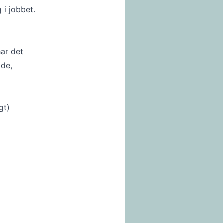
 i jobbet.
har det
jde,
.
gt)