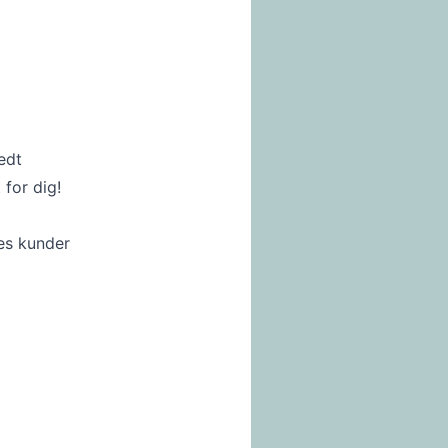
edt
for dig!
es kunder