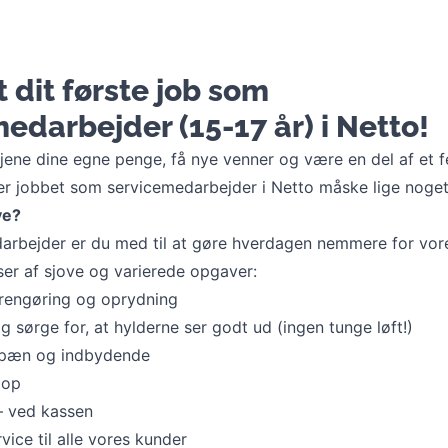
t dit første job som
edarbejder (15-17 år) i Netto!
t tjene dine egne penge, få nye venner og være en del af et f
er jobbet som servicemedarbejder i Netto måske lige noget 
ve?
rbejder er du med til at gøre hverdagen nemmere for vor
ser af sjove og varierede opgaver:
rengøring og oprydning
g sørge for, at hylderne ser godt ud (ingen tunge løft!)
 pæn og indbydende
 op
– ved kassen
ice til alle vores kunder