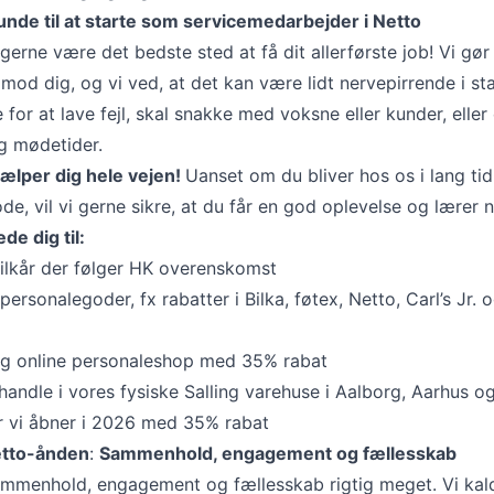
unde til at starte som servicemedarbejder i Netto
 gerne være det bedste sted at få dit allerførste job! Vi gø
imod dig, og vi ved, at det kan være lidt nervepirrende i sta
 for at lave fejl, skal snakke med voksne eller kunder, eller 
g mødetider.
hjælper dig hele vejen!
Uanset om du bliver hos os i lang tid
ode, vil vi gerne sikre, at du får en god oplevelse og lærer 
de dig til:
ilkår der følger HK overenskomst
ersonalegoder, fx rabatter i Bilka, føtex, Netto, Carl’s Jr. 
ing online personaleshop med 35% rabat
handle i vores fysiske Salling varehuse i Aalborg, Aarhus og
 vi åbner i 2026 med 35% rabat
Netto-ånden
:
Sammenhold, engagement og fællesskab
sammenhold, engagement og fællesskab rigtig meget. Vi kal