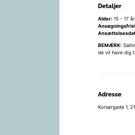
Detaljer
Alder:
15
-
17
år
Ansøgningsfris
Ansættelsesda
BEMÆRK:
Salli
de vil have dig t
Adresse
Korsørgade 1
,
2