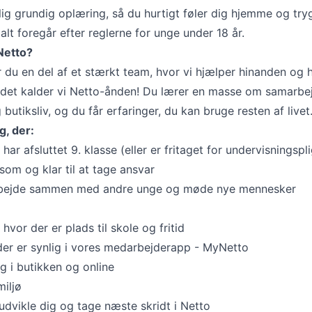
lig grundig oplæring, så du hurtigt føler dig hjemme og tryg
 alt foregår efter reglerne for unge under 18 år.
Netto?
 du en del af et stærkt team, hvor vi hjælper hinanden og 
det kalder vi Netto-ånden! Du lærer en masse om samarbe
butiksliv, og du får erfaringer, du kan bruge resten af livet
g, der:
 har afsluttet 9. klasse (eller er fritaget for undervisningspli
psom og klar til at tage ansvar
 arbejde sammen med andre unge og møde nye mennesker
, hvor der er plads til skole og fritid
der er synlig i vores medarbejderapp - MyNetto
g i butikken og online
miljø
udvikle dig og tage næste skridt i Netto