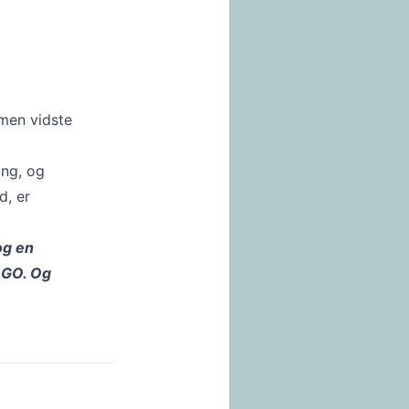
men vidste
ing, og
d, er
og en
 ØGO. Og