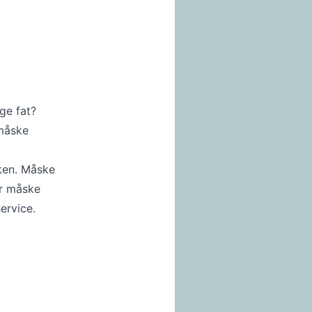
ge fat?
 måske
ken. Måske
er måske
ervice.