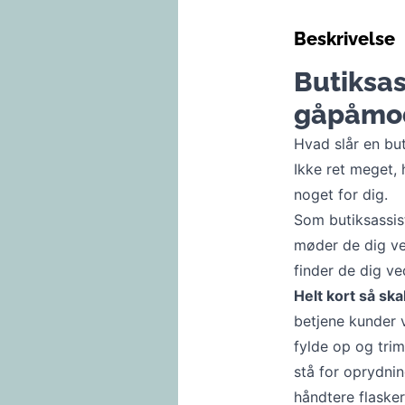
Beskrivelse
Butiksas
gåpåmo
Hvad slår en but
Ikke ret meget, 
noget for dig.
Som butiksassis
møder de dig ved
finder de dig ve
Helt kort så ska
betjene kunder 
fylde op og tri
stå for oprydnin
håndtere flaske