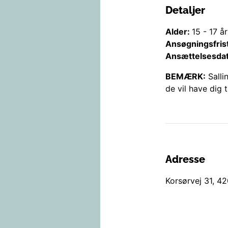
Detaljer
Alder:
15
-
17
år
Ansøgningsfris
Ansættelsesda
BEMÆRK:
Salli
de vil have dig t
Adresse
Korsørvej 31
,
42