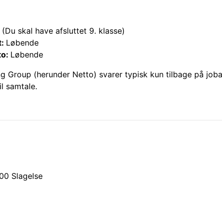
(Du skal have afsluttet 9. klasse)
t:
Løbende
to:
Løbende
ng Group (herunder
Netto
) svarer typisk kun tilbage på job
il samtale.
00
Slagelse