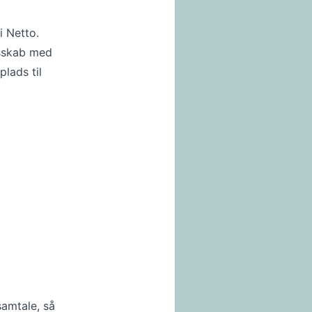
i Netto.
esskab med
plads til
samtale, så