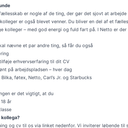
runde
llesskab er nogle af de ting, der gør det sjovt at arbejde 
kolleger er også blevet venner. Du bliver en del af et fæll
e kolleger – med god energi og fuld fart på. I Netto er der 
skal nævne et par andre ting, så får du også
ring
ilføje erhvervserfaring til dit CV
rønt på arbejdspladsen – hver dag
 Bilka, føtex, Netto, Carl’s Jr. og Starbucks
ingen er det vigtigt, at du
 18 år
klasse
 kollega?
ng og cv til os via linket nedenfor. Vi inviterer løbende til 