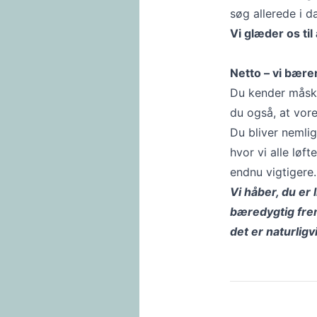
søg allerede i d
Vi glæder os til 
Netto – vi bære
Du kender måsk
du også, at vore
Du bliver nemli
hvor vi alle løft
endnu vigtigere.
Vi håber, du er
bæredygtig frem
det er naturligv