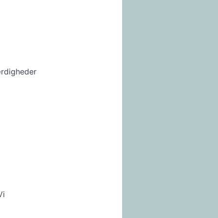
ærdigheder
Vi