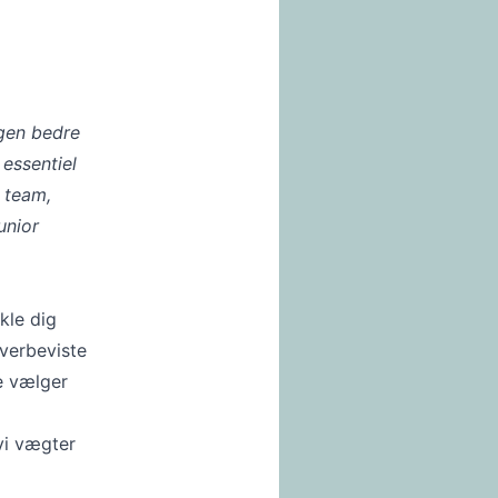
agen bedre
 essentiel
t team,
unior
kle dig
overbeviste
e vælger
vi vægter