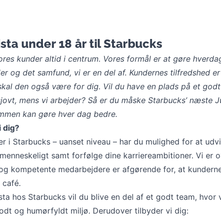
ista under 18 år til Starbucks
ores kunder altid i centrum. Vores formål er at gøre hverd
er og det samfund, vi er en del af. Kundernes tilfredshed er
skal den også være for dig. Vil du have en plads på et god
sjovt, mens vi arbejder? Så er du måske Starbucks’ næste J
sammen kan gøre hver dag bedre.
i dig?
 i Starbucks – uanset niveau – har du mulighed for at udvi
menneskeligt samt forfølge dine karriereambitioner. Vi er 
e og kompetente medarbejdere er afgørende for, at kundern
 café.
ta hos Starbucks vil du blive en del af et godt team, hvor 
godt og humørfyldt miljø. Derudover tilbyder vi dig: