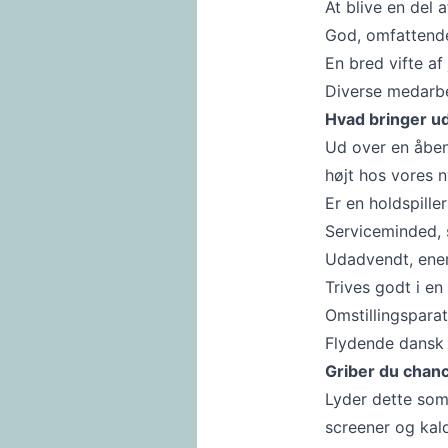
At blive en del 
God, omfattende
En bred vifte a
Diverse medarbe
Hvad bringer u
Ud over en åben
højt hos vores n
Er en holdspiller
Serviceminded, s
Udadvendt, ener
Trives godt i en
Omstillingsparat
Flydende dansk 
Griber du chan
Lyder dette som
screener og kalde