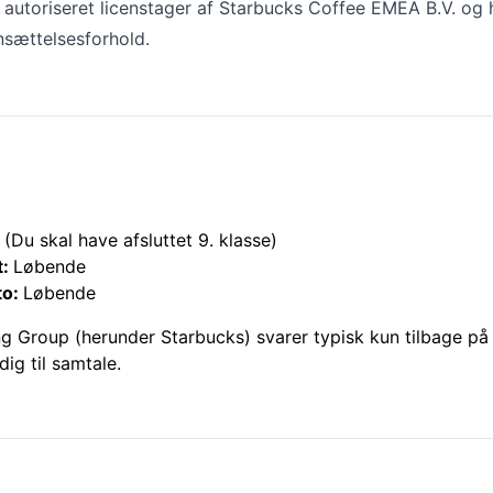
 autoriseret licenstager af Starbucks Coffee EMEA B.V. og 
nsættelsesforhold.
(Du skal have afsluttet 9. klasse)
t:
Løbende
to:
Løbende
ng Group (herunder
Starbucks
) svarer typisk kun tilbage p
dig til samtale.