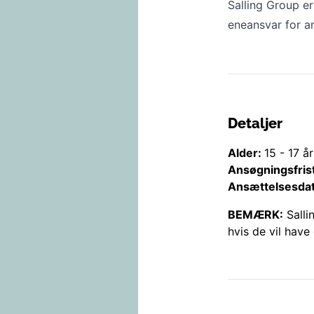
Salling Group er
eneansvar for a
Detaljer
Alder:
15
-
17
år
Ansøgningsfris
Ansættelsesda
BEMÆRK:
Salli
hvis de vil have 