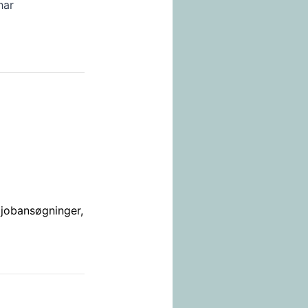
har
å jobansøgninger,