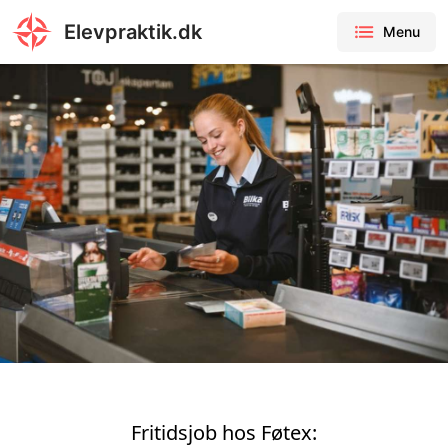
Elevpraktik.dk
Menu
Fritidsjob hos Føtex: