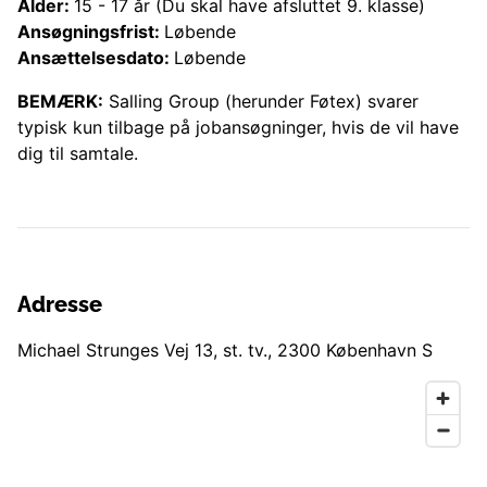
Alder:
15
-
17
år
(Du skal have afsluttet 9. klasse)
Ansøgningsfrist:
Løbende
Ansættelsesdato:
Løbende
BEMÆRK:
Salling Group (herunder
Føtex
) svarer
typisk kun tilbage på jobansøgninger, hvis de vil have
dig til samtale.
Adresse
Michael Strunges Vej 13, st. tv.
,
2300
København S