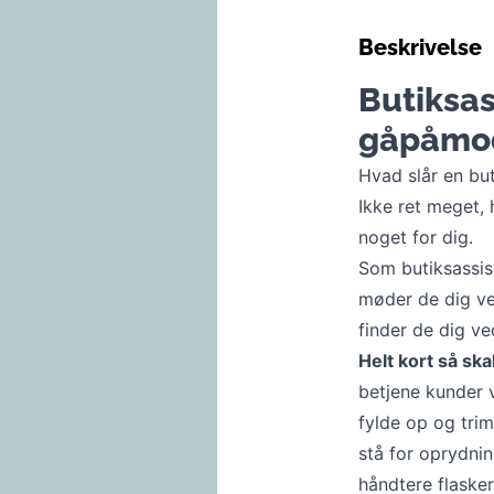
Beskrivelse
Butiksas
gåpåmo
Hvad slår en but
Ikke ret meget, 
noget for dig.
Som butiksassis
møder de dig ved
finder de dig ve
Helt kort så ska
betjene kunder 
fylde op og tri
stå for oprydnin
håndtere flaske