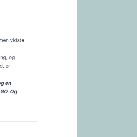
men vidste
ing, og
d, er
og en
 ØGO. Og