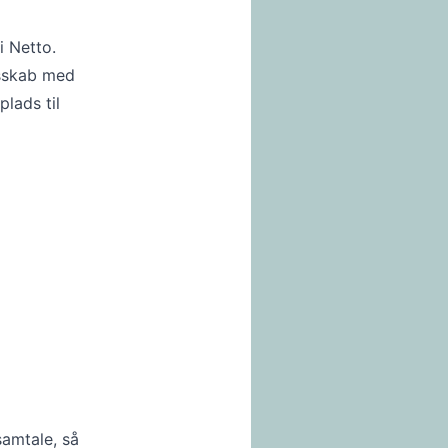
i Netto.
esskab med
plads til
samtale, så