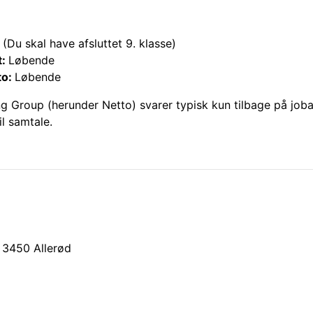
(Du skal have afsluttet 9. klasse)
t:
Løbende
to:
Løbende
ng Group (herunder
Netto
) svarer typisk kun tilbage på job
il samtale.
3450
Allerød