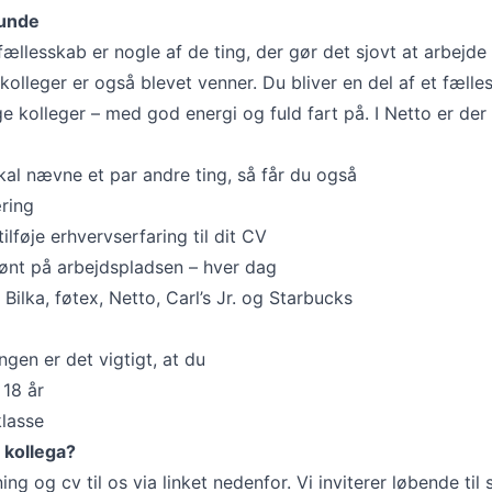
runde
llesskab er nogle af de ting, der gør det sjovt at arbejde 
kolleger er også blevet venner. Du bliver en del af et fæll
e kolleger – med god energi og fuld fart på. I Netto er der 
skal nævne et par andre ting, så får du også
ring
ilføje erhvervserfaring til dit CV
rønt på arbejdspladsen – hver dag
 Bilka, føtex, Netto, Carl’s Jr. og Starbucks
ingen er det vigtigt, at du
 18 år
klasse
 kollega?
ng og cv til os via linket nedenfor. Vi inviterer løbende til 