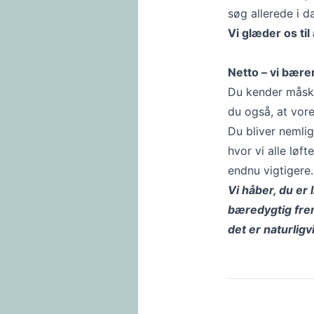
søg allerede i d
Vi glæder os til 
Netto – vi bære
Du kender måsk
du også, at vore
Du bliver nemli
hvor vi alle løft
endnu vigtigere.
Vi håber, du er
bæredygtig frem
det er naturligv