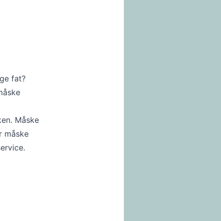
ge fat?
 måske
ken. Måske
er måske
ervice.