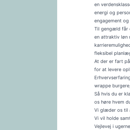
en verdensklas
energi og person
engagement og fl
Til gengæld får 
en attraktiv lø
karrieremulighe
fleksibel planlæ
At der er fart 
for at levere op
Erhvervserfaring
wrappe burgere, s
Så hvis du er kl
os høre hvem du
Vi glæder os til 
Vi vil holde sam
Vejlevej i ugern