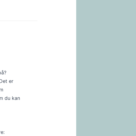
på?
 Det er
om
om du kan
e: