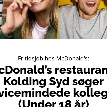
Fritidsjob hos McDonald's:
Donald’s restauran
Kolding Syd søger
vicemindede kolle
(Under 18 år)