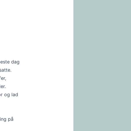
neste dag
satte.
er,
er.
or og lad
ding på