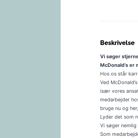
Beskrivelse
Vi søger stjern
McDonald’s er 
Hos os står kar
Ved McDonald’s pr
især vores ansat
medarbejder hos
bruge nu og her
Lyder det som n
Vi søger nemlig
Som medarbejder 