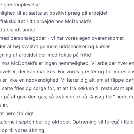
se gæsteoplevelse
lighed til at sætte et positivt præg på arbejdet
eksibilitet i dit arbejde hos McDonald's
du blandt andet:
n med personalegoder - vi har vores egen overenskomst
der af høj kvalitet gennem uddannelser og kurser
gning af arbejdstider med fokus på fritid
på hos McDonald’s er ingen hemmelighed. Vi arbejder hver e
levelser, der kan mærkes. For vores gæster og for vores an
 er ikke en nødvendighed. Vi lærer dig alt om at flippe bøff
alte fries og sørge for, at alt fra køkken til restaurant spill
ar på at give den gas, så tryk videre på "Ansøg her" nedenf
 er.
at høre fra dig!
talerne i september og oktober. Optræning vil foregå i Kol
e op til vores åbning.