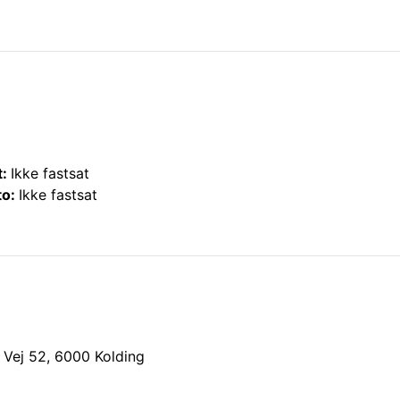
t:
Ikke fastsat
to:
Ikke fastsat
 Vej 52
,
6000
Kolding