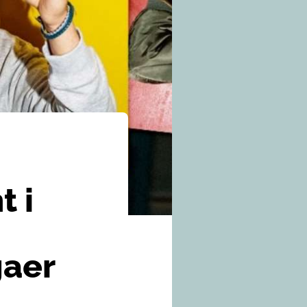
t i
gaer