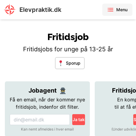
Elevpraktik.dk
Menu
Fritidsjob
Fritidsjobs for unge på 13-25 år
Sporup
Jobagent
Fritidsj
Få en email, når der kommer nye
En komp
fritidsjob, indenfor dit filter.
til at få e
Ja tak
S
Kan nemt afmeldes i hver email
(Under udvikli