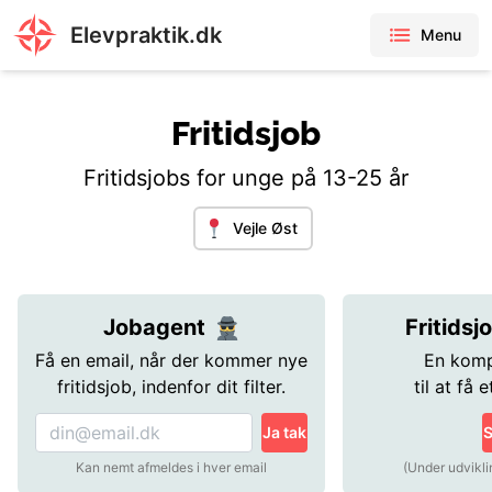
Elevpraktik.dk
Menu
Fritidsjob
Fritidsjobs for unge på 13-25 år
Vejle Øst
Jobagent
Fritidsj
Få en email, når der kommer nye
En komp
fritidsjob, indenfor dit filter.
til at få e
Ja tak
S
Kan nemt afmeldes i hver email
(Under udvikli